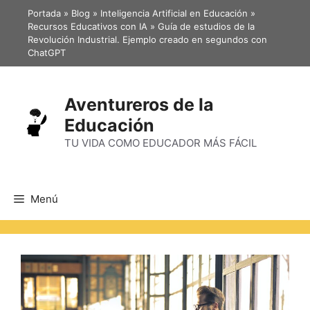
Portada
»
Blog
»
Inteligencia Artificial en Educación
»
Recursos Educativos con IA
»
Guía de estudios de la
Revolución Industrial. Ejemplo creado en segundos con
ChatGPT
Aventureros de la
Educación
TU VIDA COMO EDUCADOR MÁS FÁCIL
Menú