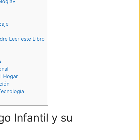
ología»
zaje
dre Leer este Libro
o
onal
el Hogar
ción
 Tecnología
 Infantil y su