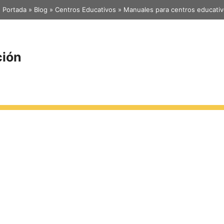
Portada
»
Blog
»
Centros Educativos
»
Manuales para centros educati
ción