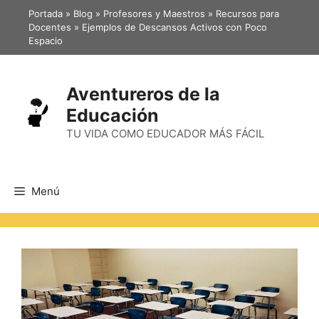
Portada
»
Blog
»
Profesores y Maestros
»
Recursos para
Docentes
»
Ejemplos de Descansos Activos con Poco
Espacio
Aventureros de la
Educación
TU VIDA COMO EDUCADOR MÁS FÁCIL
Menú