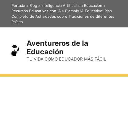
Portada
»
Blog
»
Inteligencia Artificial en Educación
»
Recursos Educativos con IA
»
Ejemplo IA Educativo: Plan
Completo de Actividades sobre Tradiciones de diferentes
Países
Aventureros de la
Educación
TU VIDA COMO EDUCADOR MÁS FÁCIL