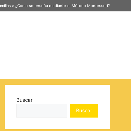
amilias
»
¿Cómo se enseña mediante el Método Montessori?
Buscar
Buscar