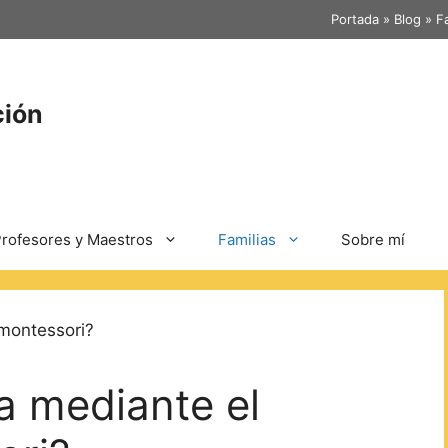
Portada
»
Blog
»
F
ción
rofesores y Maestros
Familias
Sobre mí
 mediante el